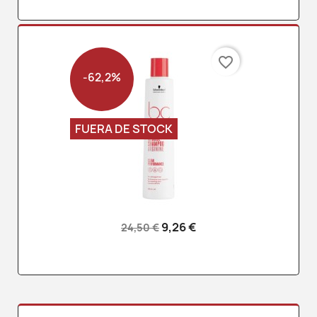
favorite_border
-62,2%
FUERA DE STOCK
9,26 €
24,50 €