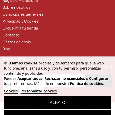
Registro Profesional
Sobre nosotros
Condiciones generales
Privacidad y Cookies
Encuentra tu tienda
Contacto
Gastos de envío
Blog
Newsletter
🍪
Usamos cookies
propias y de terceros para que la web
Suscríbete a nuestra newsletter y recibe un 5% de descuento
funcione, analizar su uso y, con tu permiso, personalizar
para tu próxima compra
contenido y publicidad.
Puedes
Aceptar todas
,
Rechazar no esenciales
o
Configurar
Suscribirse
tus preferencias. Más info en nuestra
Política de cookies
.
Cookies
Personalizar cookies
ACEPTO
Copyright © - Versión Profesional. Todos los derechos reservados