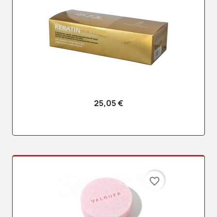
25,05 €
favorite_border