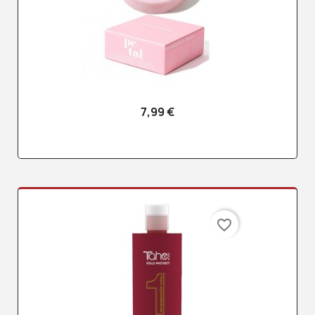
7,99 €
favorite_border