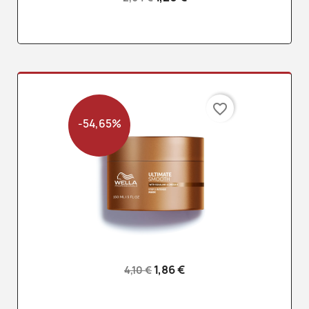
favorite_border
-54,65%
1,86 €
4,10 €