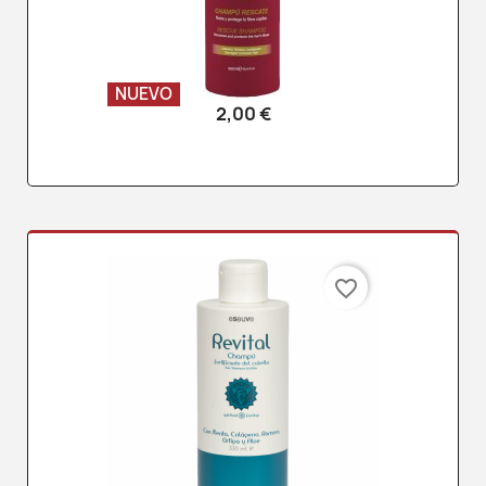
NUEVO
2,00 €
favorite_border