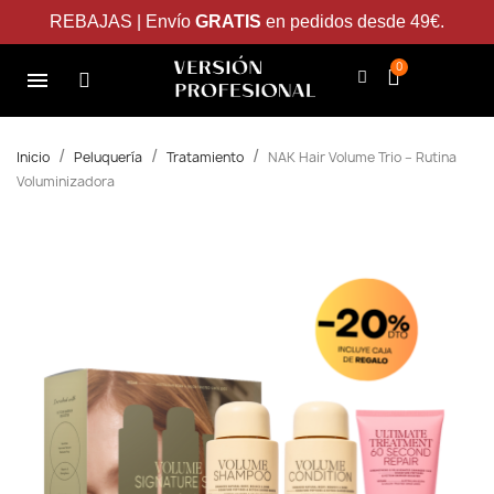
REBAJAS | Envío
GRATIS
en pedidos desde 49€.
Inicio
Peluquería
Tratamiento
NAK Hair Volume Trio – Rutina
Voluminizadora