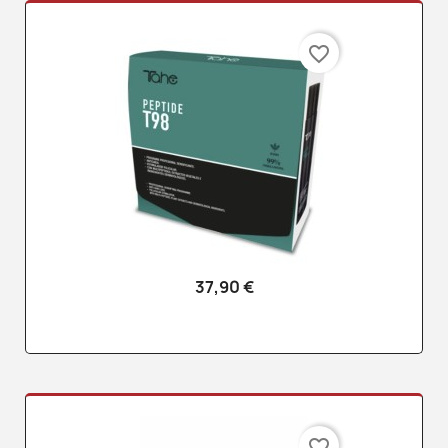
favorite_border
37,90 €
favorite_border