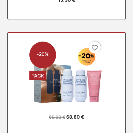
15,90 €
favorite_border
-20%
PACK
68,80 €
86,00 €