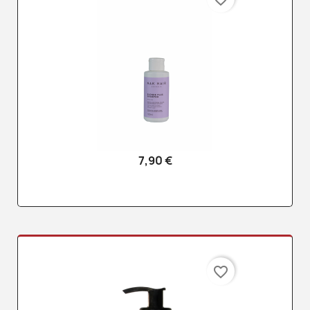
7,90 €
favorite_border