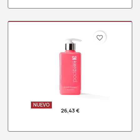
favorite_border
NUEVO
26,43 €