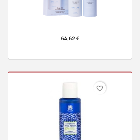
64,62 €
favorite_border