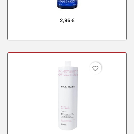
2,96 €
favorite_border