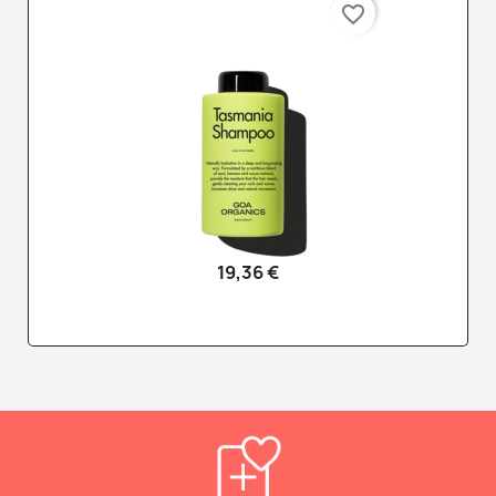
favorite_border
19,36 €