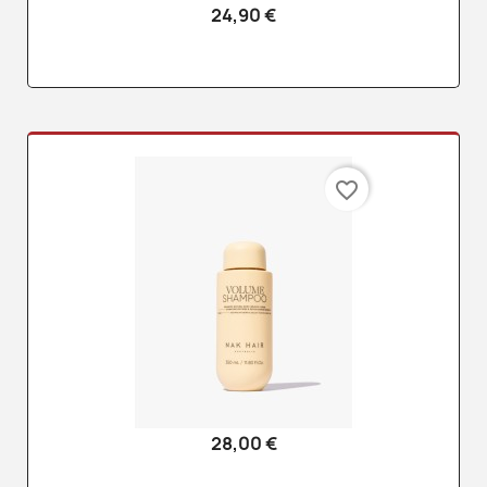
24,90 €
favorite_border
28,00 €