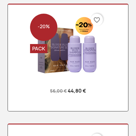
favorite_border
-20%
PACK
44,80 €
56,00 €