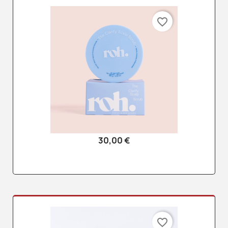
favorite_border
30,00 €
favorite_border