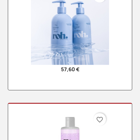
57,60 €
favorite_border