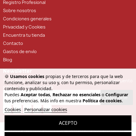
Registro Profesional
Sobre nosotros
Condiciones generales
Privacidad y Cookies
Encuentra tu tienda
Contacto
Gastos de envío
Blog
Newsletter
🍪
Usamos cookies
propias y de terceros para que la web
Suscríbete a nuestra newsletter y recibe un 5% de descuento
funcione, analizar su uso y, con tu permiso, personalizar
para tu próxima compra
contenido y publicidad.
Puedes
Aceptar todas
,
Rechazar no esenciales
o
Configurar
Suscribirse
tus preferencias. Más info en nuestra
Política de cookies
.
Cookies
Personalizar cookies
ACEPTO
Copyright © - Versión Profesional. Todos los derechos reservados