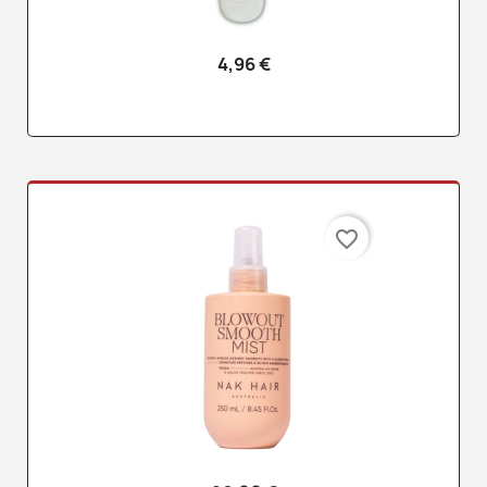
4,96 €
favorite_border