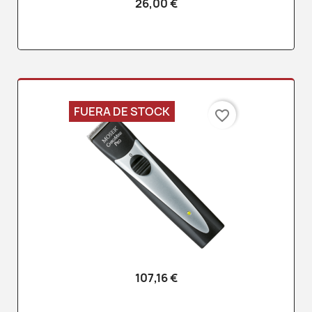
26,00 €
FUERA DE STOCK
favorite_border
107,16 €