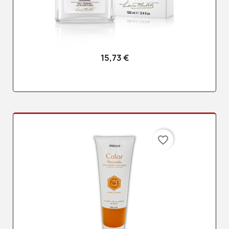
15,73 €
favorite_border