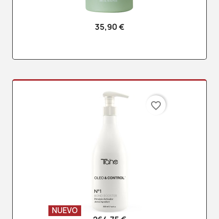
35,90 €
favorite_border
NUEVO