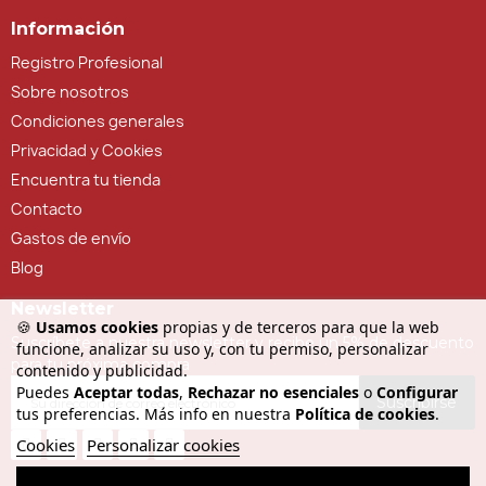
Información
Registro Profesional
Sobre nosotros
Condiciones generales
Privacidad y Cookies
Encuentra tu tienda
Contacto
Gastos de envío
Blog
Newsletter
🍪
Usamos cookies
propias y de terceros para que la web
Suscríbete a nuestra newsletter y recibe un 5% de descuento
funcione, analizar su uso y, con tu permiso, personalizar
para tu próxima compra
contenido y publicidad.
Puedes
Aceptar todas
,
Rechazar no esenciales
o
Configurar
Suscribirse
tus preferencias. Más info en nuestra
Política de cookies
.
Cookies
Personalizar cookies