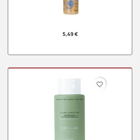
5,49 €
favorite_border