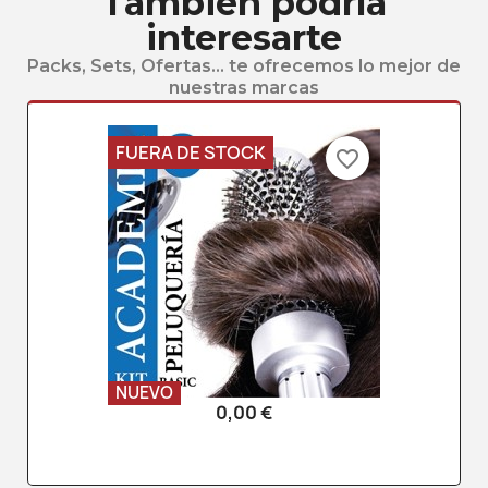
También podría
interesarte
Packs, Sets, Ofertas... te ofrecemos lo mejor de
nuestras marcas
FUERA DE STOCK
favorite_border
NUEVO
0,00 €