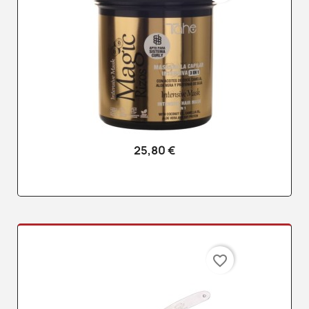
25,80 €
favorite_border