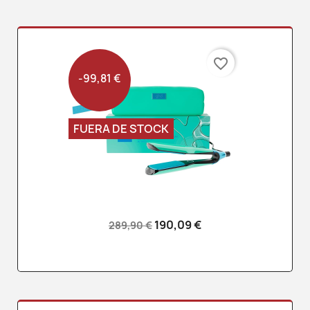
favorite_border
-99,81 €
FUERA DE STOCK
190,09 €
289,90 €