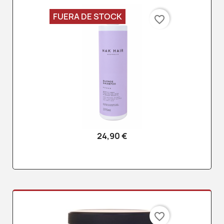
FUERA DE STOCK
favorite_border
24,90 €
favorite_border