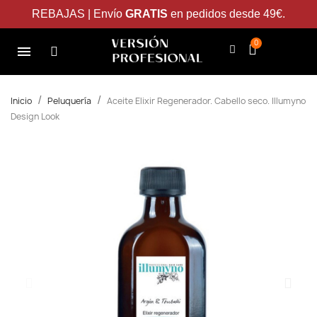
REBAJAS | Envío
GRATIS
en pedidos desde 49€.
Inicio
Peluquería
Aceite Elixir Regenerador. Cabello seco. Illumyno
Design Look