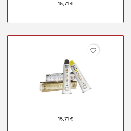
15,71 €
favorite_border
15,71 €