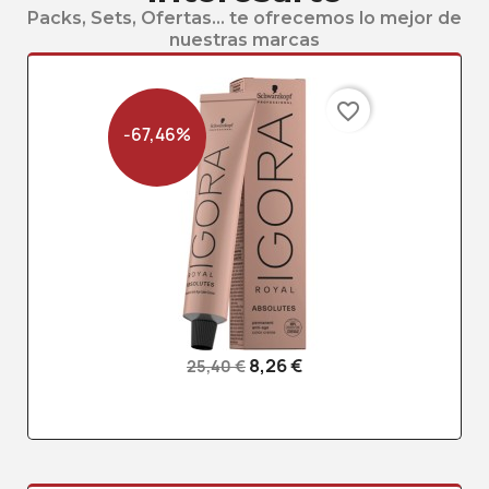
Packs, Sets, Ofertas... te ofrecemos lo mejor de
nuestras marcas
favorite_border
-67,46%
8,26 €
25,40 €