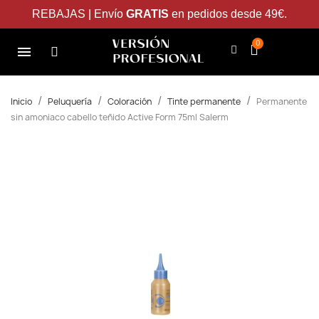
REBAJAS | Envío
GRATIS
en pedidos desde 49€.
Inicio
Peluquería
Coloración
Tinte permanente
Permanente
sin amoniaco cabello teñido Active Form 75ml Salerm