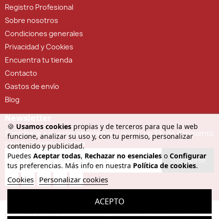
Registro Profesional
Sobre nosotros
Condiciones generales
Privacidad y Cookies
Encuentra tu tienda
Contacto
Gastos de envío
Blog
Newsletter
🍪
Usamos cookies
propias y de terceros para que la web
Suscríbete a nuestra newsletter y recibe un 5% de descuento
funcione, analizar su uso y, con tu permiso, personalizar
para tu próxima compra
contenido y publicidad.
Puedes
Aceptar todas
,
Rechazar no esenciales
o
Configurar
Suscribirse
tus preferencias. Más info en nuestra
Política de cookies
.
Cookies
Personalizar cookies
ACEPTO
Copyright © - Versión Profesional. Todos los derechos reservados