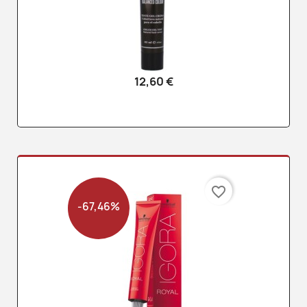
12,60 €
favorite_border
-67,46%