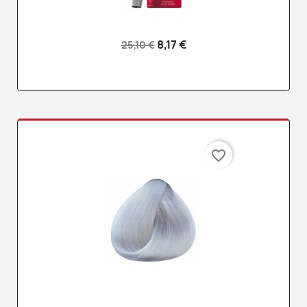
8,17 €
25,10 €
favorite_border