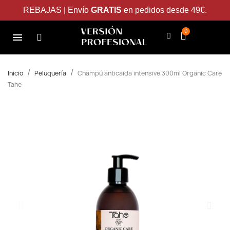
REBAJAS | Envío
GRATIS
en pedidos desde 49€.
Inicio
Peluquería
Champú anticaida intensive 300ml Organic Care
Tahe