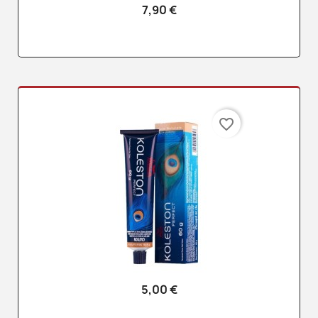
7,90 €
favorite_border
5,00 €