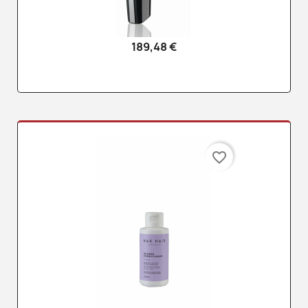
189,48 €
favorite_border