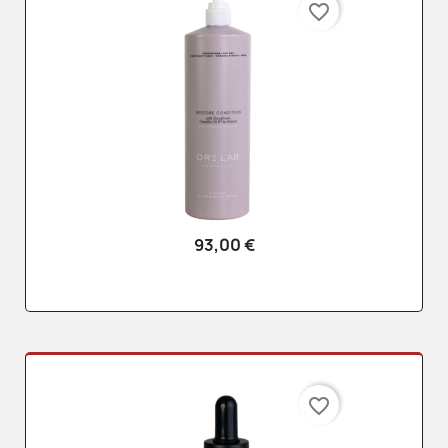
favorite_border
93,00 €
favorite_border