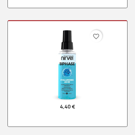
favorite_border
4,40 €