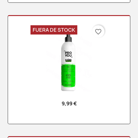
FUERA DE STOCK
favorite_border
9,99 €