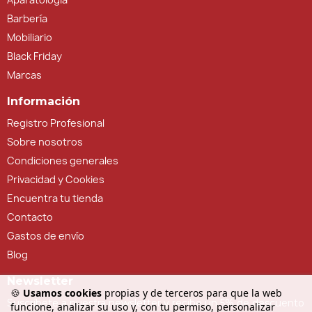
Barbería
Mobiliario
Black Friday
Marcas
Información
Registro Profesional
Sobre nosotros
Condiciones generales
Privacidad y Cookies
Encuentra tu tienda
Contacto
Gastos de envío
Blog
Newsletter
🍪
Usamos cookies
propias y de terceros para que la web
Suscríbete a nuestra newsletter y recibe un 5% de descuento
funcione, analizar su uso y, con tu permiso, personalizar