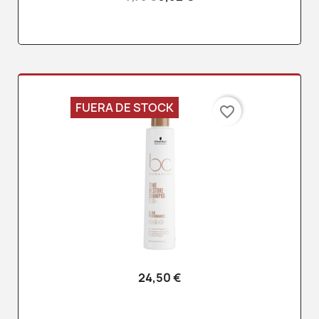
FUERA DE STOCK
favorite_border
24,50 €