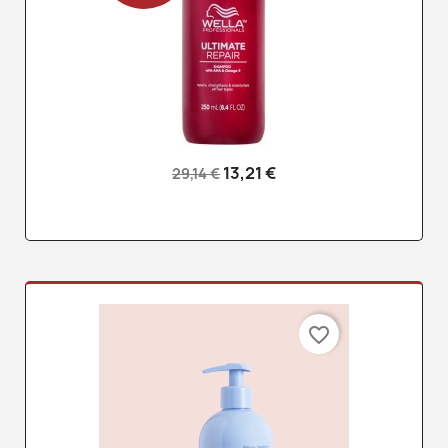
13,21 €
29,14 €
favorite_border