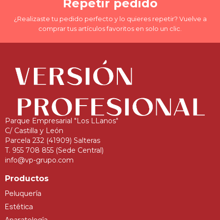
Repetir pedido
¿Realizaste tu pedido perfecto y lo quieres repetir? Vuelve a
comprar tus artículos favoritos en solo un clic.
Parque Empresarial "Los LLanos"
C/ Castilla y León
Parcela 232 (41909) Salteras
T. 955 708 855 (Sede Central)
info@vp-grupo.com
Productos
Peluquería
Estética
Aparatología