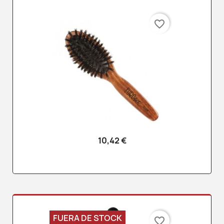
favorite_border
10,42 €
FUERA DE STOCK
favorite_border