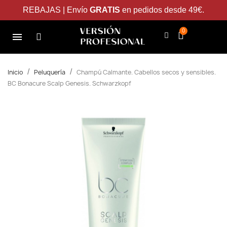
REBAJAS | Envío
GRATIS
en pedidos desde 49€.
Inicio
Peluquería
Champú Calmante. Cabellos secos y sensibles.
BC Bonacure Scalp Genesis. Schwarzkopf