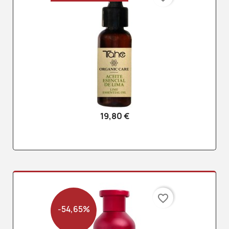
19,80 €
favorite_border
-54,65%