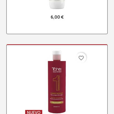
6,00 €
favorite_border
NUEVO