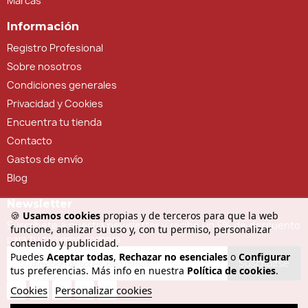
Marcas
Información
Registro Profesional
Sobre nosotros
Condiciones generales
Privacidad y Cookies
Encuentra tu tienda
Contacto
Gastos de envío
Blog
Newsletter
🍪
Usamos cookies
propias y de terceros para que la web
Suscríbete a nuestra newsletter y recibe un 5% de descuento
funcione, analizar su uso y, con tu permiso, personalizar
para tu próxima compra
contenido y publicidad.
Puedes
Aceptar todas
,
Rechazar no esenciales
o
Configurar
Suscribirse
tus preferencias. Más info en nuestra
Política de cookies
.
Cookies
Personalizar cookies