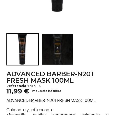
ADVANCED BARBER-N201
FRESH MASK 100ML
Referencia
599091115
11,99 €
Impuestos incluidos
ADVANCED BARBER-N201 FRESH MASK 100ML
Calmante y refrescante
Mascarilla capilar reparadora calmante y