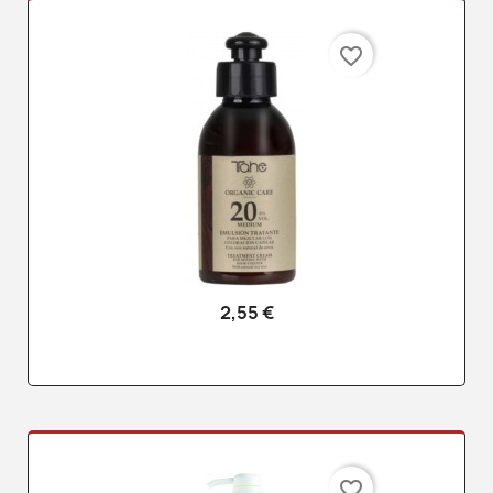
favorite_border
2,55 €
favorite_border