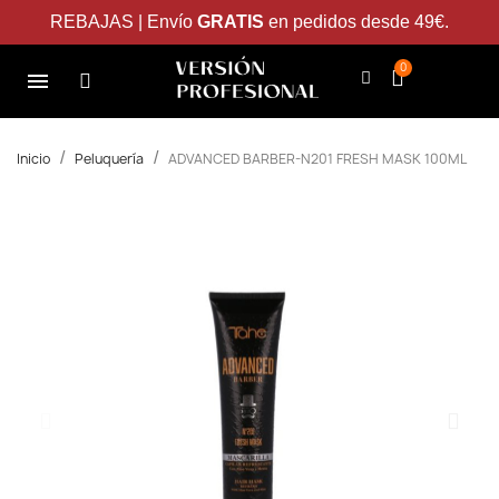
REBAJAS | Envío
GRATIS
en pedidos desde 49€.
Inicio
Peluquería
ADVANCED BARBER-N201 FRESH MASK 100ML