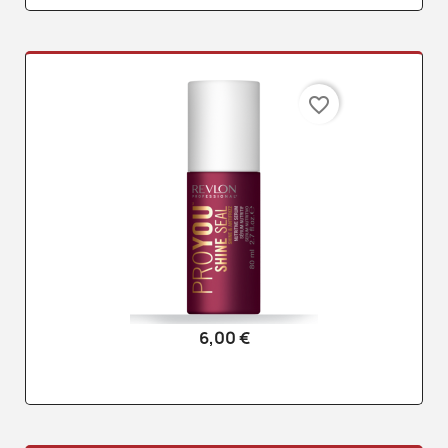
favorite_border
6,00 €