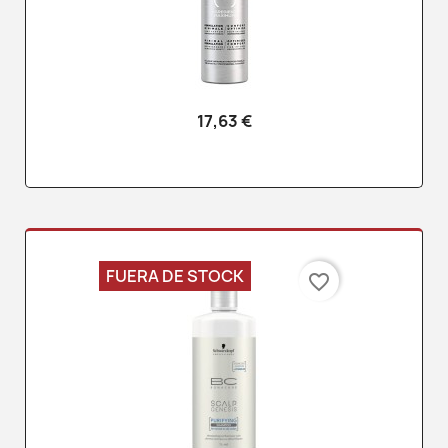
17,63 €
FUERA DE STOCK
favorite_border