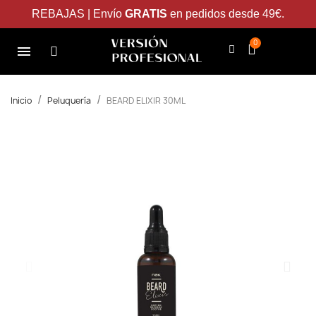
REBAJAS | Envío
GRATIS
en pedidos desde 49€.
Inicio
Peluquería
BEARD ELIXIR 30ML