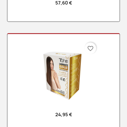
57,60 €
favorite_border
24,95 €