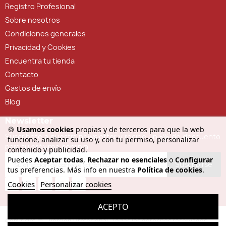
Registro Profesional
Sobre nosotros
Condiciones generales
Privacidad y Cookies
Encuentra tu tienda
Contacto
Gastos de envío
Blog
Newsletter
🍪
Usamos cookies
propias y de terceros para que la web
Suscríbete a nuestra newsletter y recibe un 5% de descuento
funcione, analizar su uso y, con tu permiso, personalizar
para tu próxima compra
contenido y publicidad.
Puedes
Aceptar todas
,
Rechazar no esenciales
o
Configurar
Suscribirse
tus preferencias. Más info en nuestra
Política de cookies
.
Cookies
Personalizar cookies
ACEPTO
Copyright © - Versión Profesional. Todos los derechos reservados