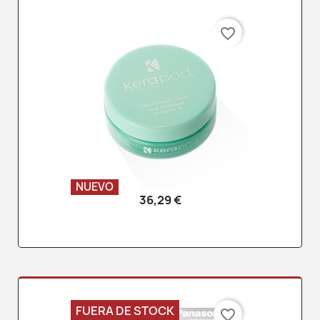
favorite_border
NUEVO
36,29 €
FUERA DE STOCK
favorite_border