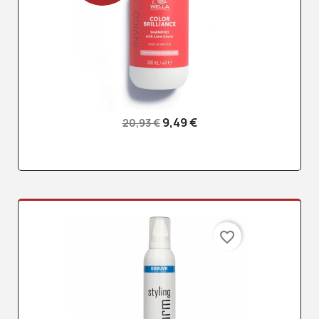
9,49 €
20,93 €
favorite_border