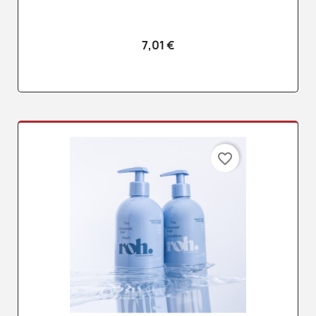
7,01 €
favorite_border