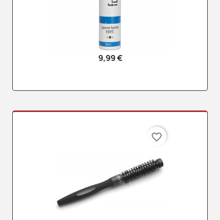
9,99 €
favorite_border