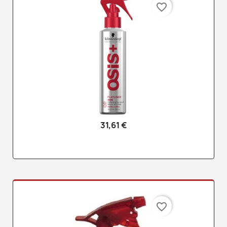
favorite_border
31,61 €
favorite_border