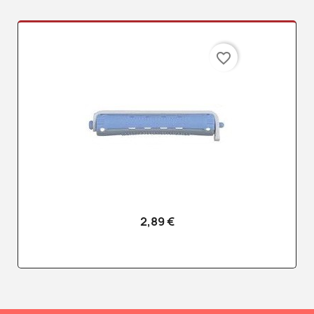
favorite_border
2,89 €