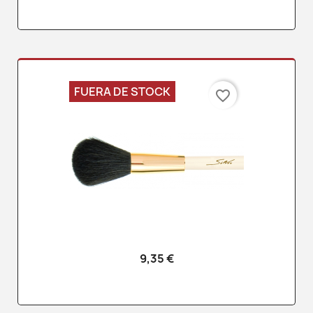
FUERA DE STOCK
favorite_border
9,35 €