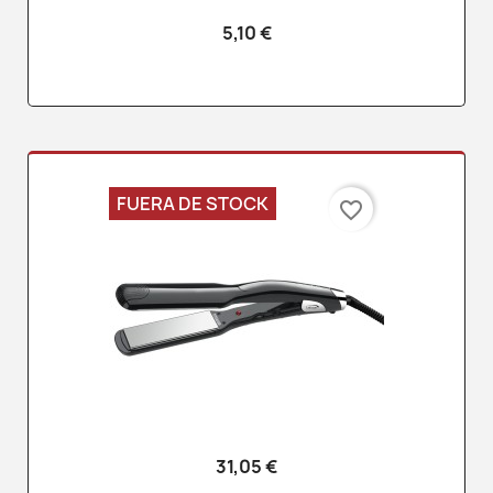
5,10 €
FUERA DE STOCK
favorite_border
31,05 €