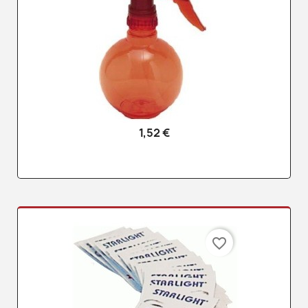
1,52 €
favorite_border