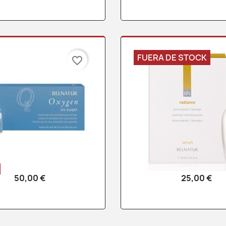
FUERA DE STOCK
favorite_border
50,00 €
25,00 €
Vista rápida
Vista rápid

