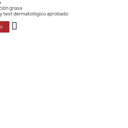
a
ación grasa
y test dermatológico aprobado
to