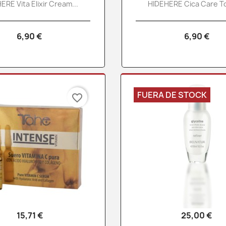
ERE Vita Elixir Cream...
HIDEHERE Cica Care To
6,90 €
6,90 €
FUERA DE STOCK
favorite_border
15,71 €
25,00 €
Vista rápida
Vista rápid

