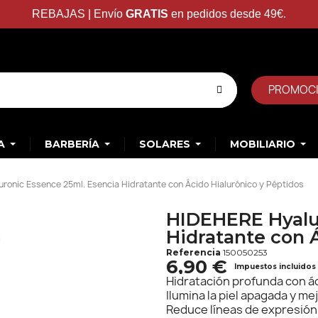
REBAJAS | Envío
GRATIS
en pedidos desde 49€.
PROMOC
A
BARBERÍA
SOLARES
MOBILIARIO
ronic Essence 25ml. Esencia Hidratante con Ácido Hialurónico y Péptidos
HIDEHERE Hyalu
Hidratante con 
Referencia
150050253
6,90 €
Impuestos incluidos
Hidratación profunda con ác
Ilumina la piel apagada y me
Reduce líneas de expresión