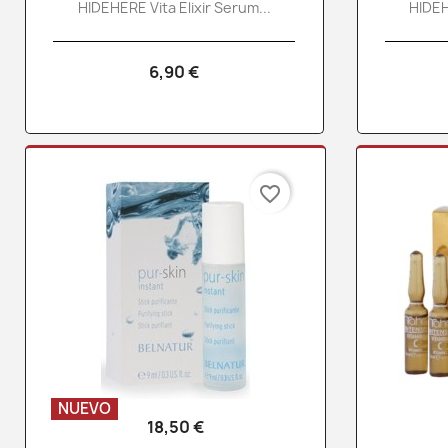
HIDEHERE Vita Elixir Serum...
HIDEH
6,90 €
favorite_border
NUEVO
18,50 €
Vista rápida
