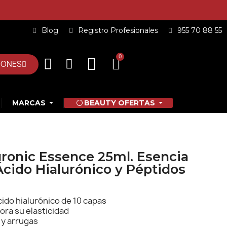
Blog
Registro Profesionales
955 70 88 55
IONES
MARCAS
BEAUTY OFERTAS
ronic Essence 25ml. Esencia
Ácido Hialurónico y Péptidos
ido hialurónico de 10 capas
jora su elasticidad
 y arrugas