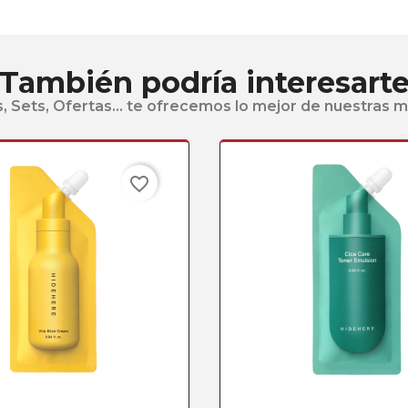
También podría interesart
, Sets, Ofertas... te ofrecemos lo mejor de nuestras 
favorite_border
Vista rápida
Vista rápid

