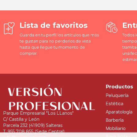
Lista de favoritos
Ent
Guarda en tu perfil los artículos que más
Todos l
te gustan para no perderlos de vista
tiempo 
hasta que llegue tu momento de
tramita
comprar.
una fe
estima
Productos
Peluquería
Estética
Aparatología
Parque Empresarial "Los LLanos"
C/ Castilla y León
Barbería
Parcela 232 (41909) Salteras
Mobiliario
T. 955 708 855 (Sede Central)
Black Friday