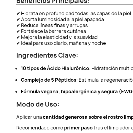
Beneficios Principales:
✔ Hidrata en profundidad todas las capas de la piel
✔ Aporta luminosidad a la piel apagada
✔ Reduce líneas finas y arrugas
✔ Fortalece la barrera cutánea
✔ Mejora la elasticidad y la suavidad
✔ Ideal para uso diario, mañana y noche
Ingredientes Clave:
10 tipos de Ácido Hialurónico
: Hidratación multi
Complejo de 5 Péptidos
: Estimula la regeneració
Fórmula vegana, hipoalergénica y segura (EWG
Modo de Uso:
Aplicar una
cantidad generosa sobre el rostro lim
Recomendado como
primer paso
tras el limpiador 