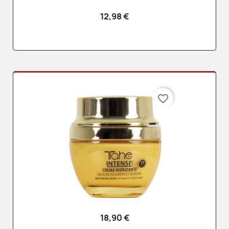
12,98 €
favorite_border
18,90 €