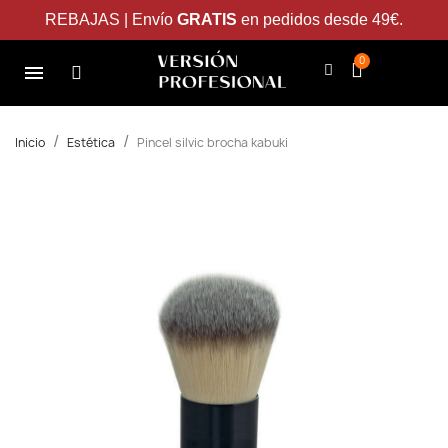
REBAJAS | Envío
GRATIS
en pedidos desde 49€.
Inicio
Estética
Pincel silvic brocha kabuki