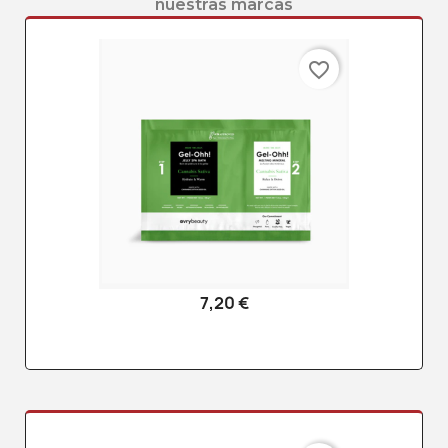
nuestras marcas
favorite_border
7,20 €