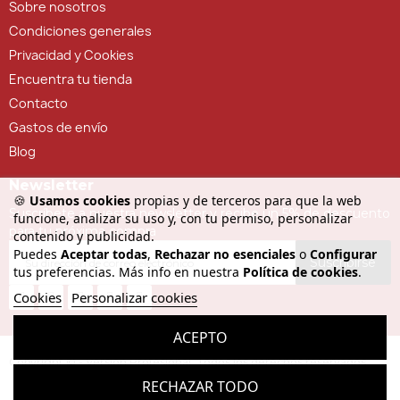
Sobre nosotros
Condiciones generales
Privacidad y Cookies
Encuentra tu tienda
Contacto
Gastos de envío
Blog
Newsletter
🍪
Usamos cookies
propias y de terceros para que la web
Suscríbete a nuestra newsletter y recibe un 5% de descuento
funcione, analizar su uso y, con tu permiso, personalizar
para tu próxima compra
contenido y publicidad.
Puedes
Aceptar todas
,
Rechazar no esenciales
o
Configurar
Suscribirse
tus preferencias. Más info en nuestra
Política de cookies
.
Cookies
Personalizar cookies
ACEPTO
Copyright © - Versión Profesional. Todos los derechos reservados
RECHAZAR TODO