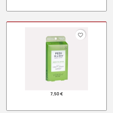
favorite_border
7,50 €