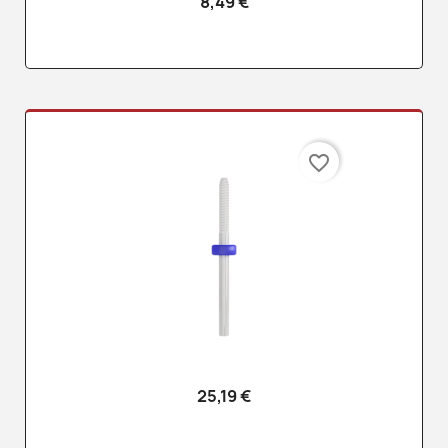
8,49 €
favorite_border
25,19 €