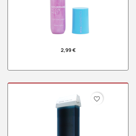
2,99 €
favorite_border