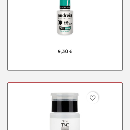
9,30 €
favorite_border