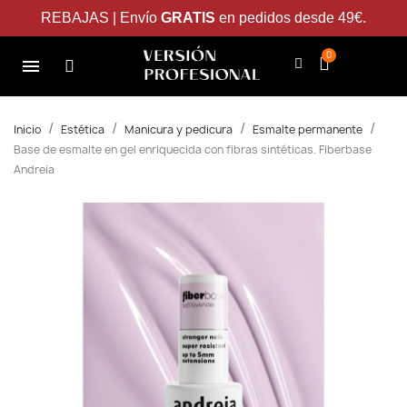
REBAJAS | Envío
GRATIS
en pedidos desde 49€.
Inicio
Estética
Manicura y pedicura
Esmalte permanente
Base de esmalte en gel enriquecida con fibras sintéticas. Fiberbase
Andreia