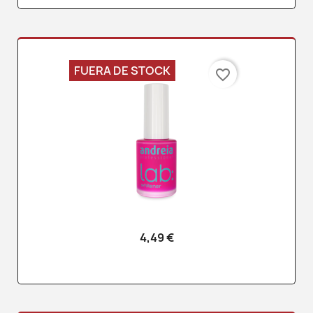
FUERA DE STOCK
favorite_border
4,49 €