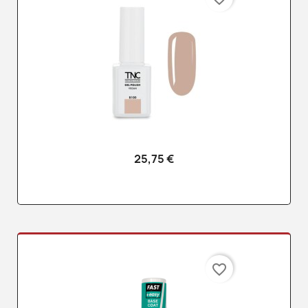
25,75 €
favorite_border