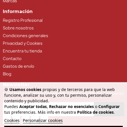
Marcas
Información
Registro Profesional
Sobre nosotros
Condiciones generales
Privacidad y Cookies
Encuentra tu tienda
Contacto
Gastos de envío
Blog
Newsletter
🍪
Usamos cookies
propias y de terceros para que la web
Suscríbete a nuestra newsletter y recibe un 5% de descuento
funcione, analizar su uso y, con tu permiso, personalizar
para tu próxima compra
contenido y publicidad.
Puedes
Aceptar todas
,
Rechazar no esenciales
o
Configurar
Suscribirse
tus preferencias. Más info en nuestra
Política de cookies
.
Cookies
Personalizar cookies