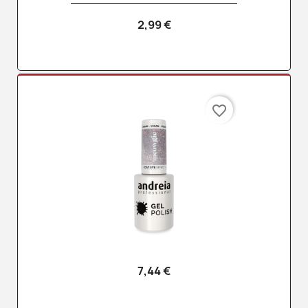
2,99 €
favorite_border
7,44 €