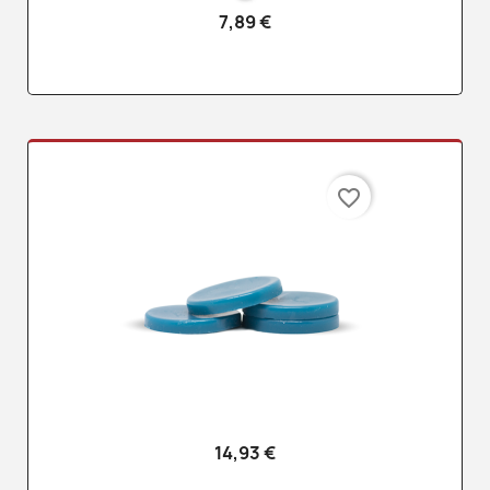
7,89 €
favorite_border
14,93 €