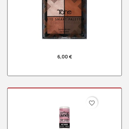
6,00 €
favorite_border