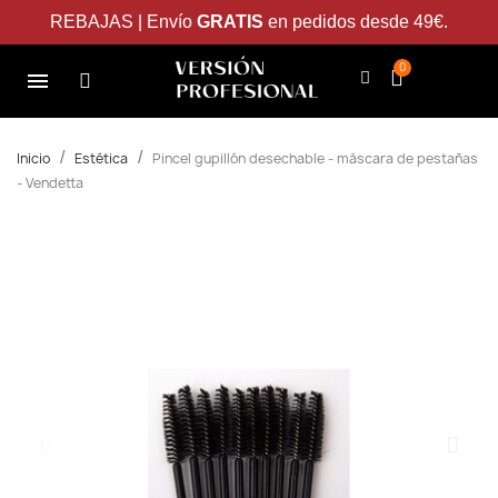
REBAJAS | Envío
GRATIS
en pedidos desde 49€.
Inicio
Estética
Pincel gupillón desechable - máscara de pestañas
- Vendetta