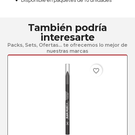
Disponible en paquetes de 10 unidades
También podría
interesarte
Packs, Sets, Ofertas... te ofrecemos lo mejor de
nuestras marcas
favorite_border