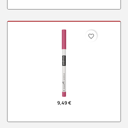
favorite_border
9,49 €