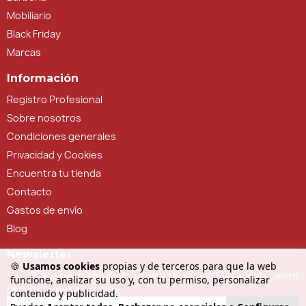
Mobiliario
Black Friday
Marcas
Información
Registro Profesional
Sobre nosotros
Condiciones generales
Privacidad y Cookies
Encuentra tu tienda
Contacto
Gastos de envío
Blog
Newsletter
🍪
Usamos cookies
propias y de terceros para que la web
Suscríbete a nuestra newsletter y recibe un 5% de descuento
funcione, analizar su uso y, con tu permiso, personalizar
para tu próxima compra
contenido y publicidad.