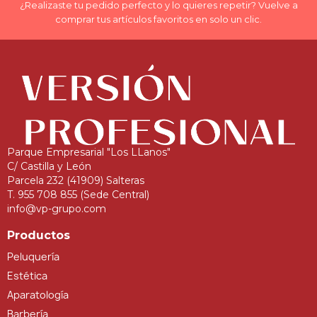
¿Realizaste tu pedido perfecto y lo quieres repetir? Vuelve a
comprar tus artículos favoritos en solo un clic.
Parque Empresarial "Los LLanos"
C/ Castilla y León
Parcela 232 (41909) Salteras
T. 955 708 855 (Sede Central)
info@vp-grupo.com
Productos
Peluquería
Estética
Aparatología
Barbería