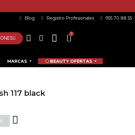
Blog
Registro Profesionales
955 70 88 55
IONES
MARCAS
BEAUTY OFERTAS
sh 117 black
to