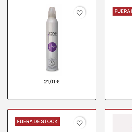
FUERA 
favorite_border
21,01 €
Vista rápida

FUERA DE STOCK
favorite_border