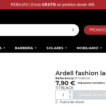
REBAJAS | Envío
GRATIS
en pedidos desde 49€.
PROMOC
A
BARBERÍA
SOLARES
MOBILIARIO
Ardell fashion la
Referencia
577065005
7,90 €
Impuestos incluidos
117 BLACK
Añadir al carri
Fuera de stock