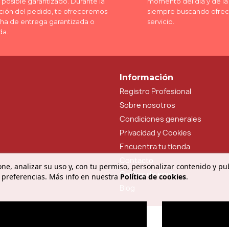
posible garantizado. Durante la
momento del día y de l
ción del pedido, te ofreceremos
siempre buscando ofrec
cha de entrega garantizada o
servicio.
da.
Información
Registro Profesional
Sobre nosotros
Condiciones generales
Privacidad y Cookies
Encuentra tu tienda
Contacto
ne, analizar su uso y, con tu permiso, personalizar contenido y pu
Gastos de envío
 preferencias. Más info en nuestra
Política de cookies
.
Blog
O