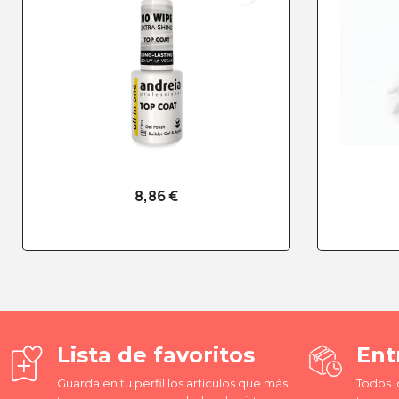
8,86 €
Vista rápida

Lista de favoritos
Ent
Guarda en tu perfil los artículos que más
Todos l