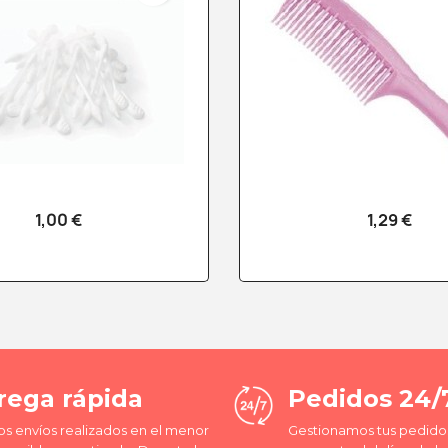
1,00 €
1,29 €
Vista rápida
Vista rápid


rega rápida
Pedidos 24/
os envíos realizados en el menor
Gestionamos tus pedidos