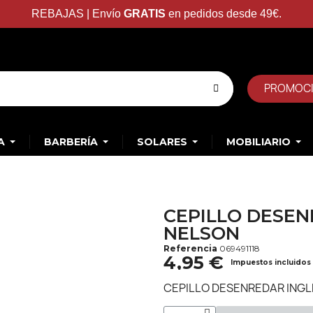
REBAJAS | Envío
GRATIS
en pedidos desde 49€.
PROMOC
A
BARBERÍA
SOLARES
MOBILIARIO
CEPILLO DESEN
NELSON
Referencia
069491118
4,95 €
Impuestos incluidos
CEPILLO DESENREDAR INGL