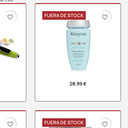
FUERA DE STOCK
favorite_border
favorite_border
€
28,99 €
a
Vista rápida

FUERA DE STOCK
favorite_border
favorite_border