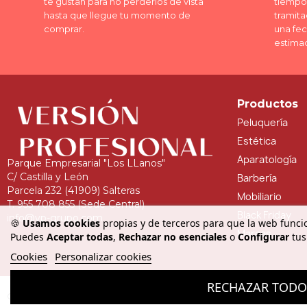
te gustan para no perderlos de vista
tiempo 
hasta que llegue tu momento de
tramita
comprar.
una fe
estima
Productos
Peluquería
Estética
Aparatología
Parque Empresarial "Los LLanos"
C/ Castilla y León
Barbería
Parcela 232 (41909) Salteras
Mobiliario
T. 955 708 855 (Sede Central)
Black Friday
info@vp-grupo.com
🍪
Usamos cookies
propias y de terceros para que la web funcio
Marcas
Puedes
Aceptar todas
,
Rechazar no esenciales
o
Configurar
tus
Cookies
Personalizar cookies
RECHAZAR TOD
Copyright © - Versión Profesional. Todos los derechos reservados