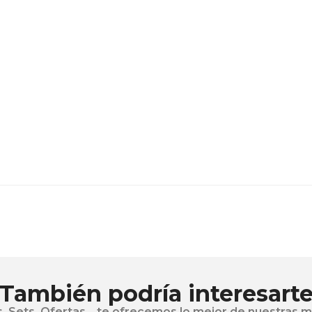
También podría interesart
, Sets, Ofertas... te ofrecemos lo mejor de nuestras 