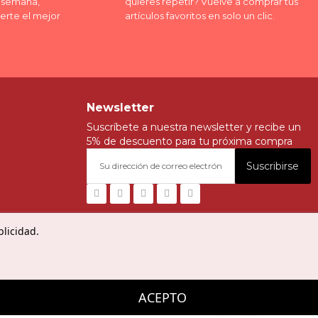
a semana,
quieres repetir? Vuelve a comprar tus
erte el mejor
artículos favoritos en solo un clic.
Newsletter
Suscríbete a nuestra newsletter y recibe un
5% de descuento para tu próxima compra
Suscribirse
blicidad.
ACEPTO