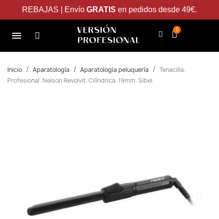
REBAJAS | Envío
GRATIS
en pedidos desde 49€.
Inicio
Aparatología
Aparatología peluquería
Tenacilla.
Profesional. Nelson Revolvit. Cilíndrica. 19mm. Sibel