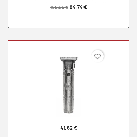
84,74 €
180,29 €
favorite_border
41,62 €