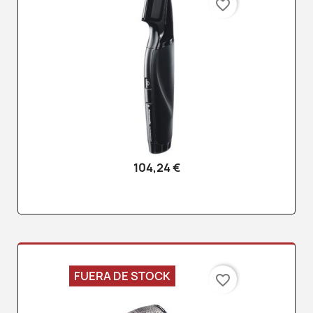
favorite_border
104,24 €
FUERA DE STOCK
favorite_border