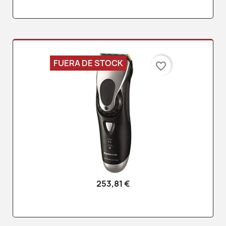
FUERA DE STOCK
favorite_border
253,81 €