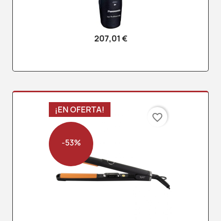
207,01 €
¡EN OFERTA!
favorite_border
-53%