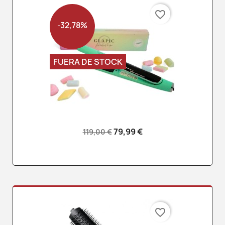
favorite_border
-32,78%
FUERA DE STOCK
79,99 €
119,00 €
favorite_border