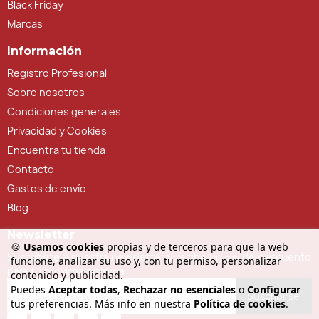
Black Friday
Marcas
Información
Registro Profesional
Sobre nosotros
Condiciones generales
Privacidad y Cookies
Encuentra tu tienda
Contacto
Gastos de envío
Blog
Newsletter
🍪
Usamos cookies
propias y de terceros para que la web
Suscríbete a nuestra newsletter y recibe un 5% de descuento
funcione, analizar su uso y, con tu permiso, personalizar
para tu próxima compra
contenido y publicidad.
Puedes
Aceptar todas
,
Rechazar no esenciales
o
Configurar
Suscribirse
tus preferencias. Más info en nuestra
Política de cookies
.