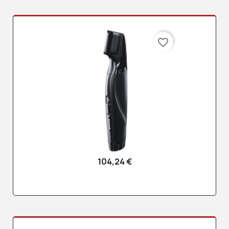
favorite_border
104,24 €