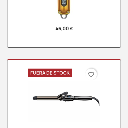
46,00 €
FUERA DE STOCK
favorite_border