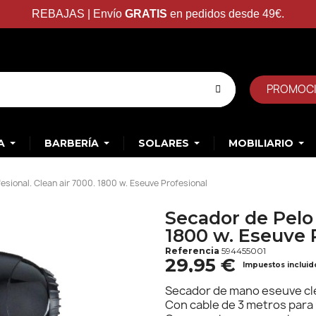
REBAJAS | Envío
GRATIS
en pedidos desde 49€.
PROMOC
A
BARBERÍA
SOLARES
MOBILIARIO
esional. Clean air 7000. 1800 w. Eseuve Profesional
Secador de Pelo 
1800 w. Eseuve 
Referencia
594455001
29,95 €
Impuestos incluid
Secador de mano eseuve cle
Con cable de 3 metros para 