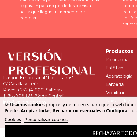
te gustan para no perderlos de vista
tiempo 
hasta que llegue tu momento de
tramita
comprar.
una fe
estima
Productos
Peluquería
Estética
Aparatología
Parque Empresarial "Los LLanos"
C/ Castilla y León
Barbería
Parcela 232 (41909) Salteras
Mobiliario
T. 955 708 855 (Sede Central)
Black Friday
info@vp-grupo.com
🍪
Usamos cookies
propias y de terceros para que la web funcio
Marcas
Puedes
Aceptar todas
,
Rechazar no esenciales
o
Configurar
tus
Cookies
Personalizar cookies
RECHAZAR TOD