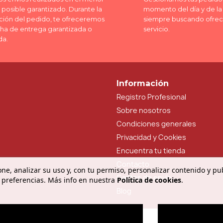
posible garantizado. Durante la
momento del día y de l
ción del pedido, te ofreceremos
siempre buscando ofrec
cha de entrega garantizada o
servicio.
da.
Información
Registro Profesional
Sobre nosotros
Condiciones generales
Privacidad y Cookies
Encuentra tu tienda
Contacto
ne, analizar su uso y, con tu permiso, personalizar contenido y pu
Gastos de envío
 preferencias. Más info en nuestra
Política de cookies
.
Blog
O