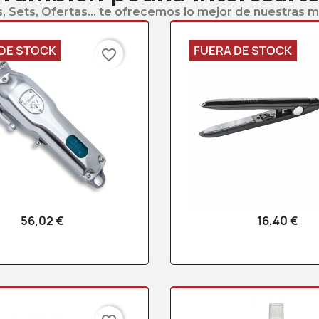
, Sets, Ofertas... te ofrecemos lo mejor de nuestras 
DE STOCK
FUERA DE STOCK
favorite_border
56,02 €
16,40 €
Vista rápida
Vista rápid

