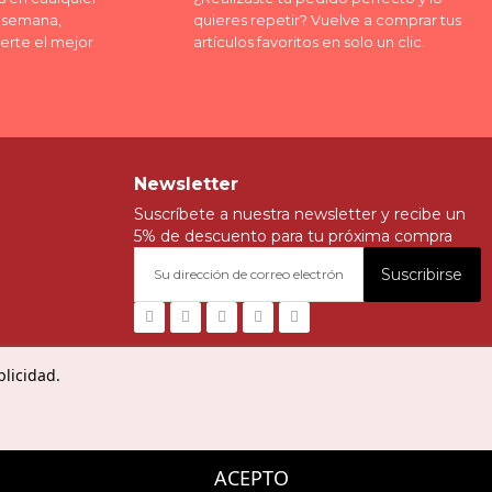
a semana,
quieres repetir? Vuelve a comprar tus
erte el mejor
artículos favoritos en solo un clic.
Newsletter
Suscríbete a nuestra newsletter y recibe un
5% de descuento para tu próxima compra
Suscribirse
blicidad.
ACEPTO