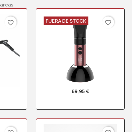
marcas
FUERA DE STOCK
favorite_border
favorite_border
69,95 €
a
Vista rápida
