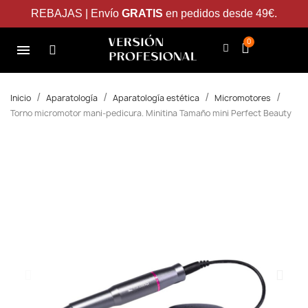
REBAJAS | Envío
GRATIS
en pedidos desde 49€.
Inicio
Aparatología
Aparatología estética
Micromotores
Torno micromotor mani-pedicura. Minitina Tamaño mini Perfect Beauty