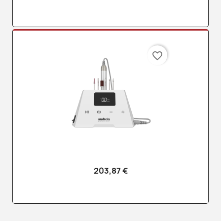
favorite_border
203,87 €