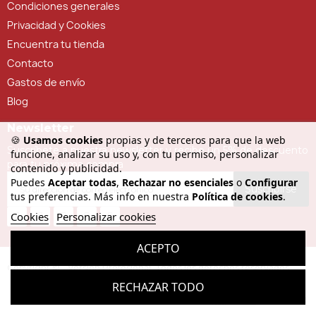
Condiciones generales
Privacidad y Cookies
Encuentra tu tienda
Contacto
Gastos de envío
Blog
Newsletter
🍪
Usamos cookies
propias y de terceros para que la web
Suscríbete a nuestra newsletter y recibe un 5% de descuento
funcione, analizar su uso y, con tu permiso, personalizar
para tu próxima compra
contenido y publicidad.
Puedes
Aceptar todas
,
Rechazar no esenciales
o
Configurar
Suscribirse
tus preferencias. Más info en nuestra
Política de cookies
.
Cookies
Personalizar cookies
ACEPTO
Copyright © - Versión Profesional. Todos los derechos reservados
RECHAZAR TODO